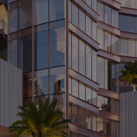
vesteringsdoelen heeft u?
type vastgoedobject bent u geïnteresseerd?
w investeringsbudget?
heeft u gesproken?