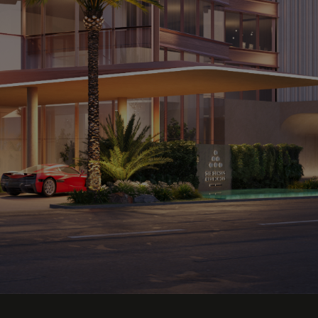
t u als eerste benaderd?
ngen