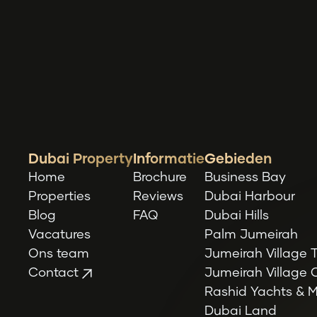
Dubai Property
Informatie
Gebieden
Home
Brochure
Business Bay
Properties
Reviews
Dubai Harbour
Blog
FAQ
Dubai Hills
Vacatures
Palm Jumeirah
Ons team
Jumeirah Village T
Contact
Jumeirah Village C
Rashid Yachts & 
Dubai Land