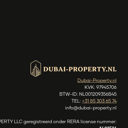
Dubai-Property.nl
KVK: 97945706
BTW-ID: NL001209356B45
TEL:
+31 85 303 65 74
info@dubai-property.nl
OPERTY LLC geregistreerd onder RERA license nummer: