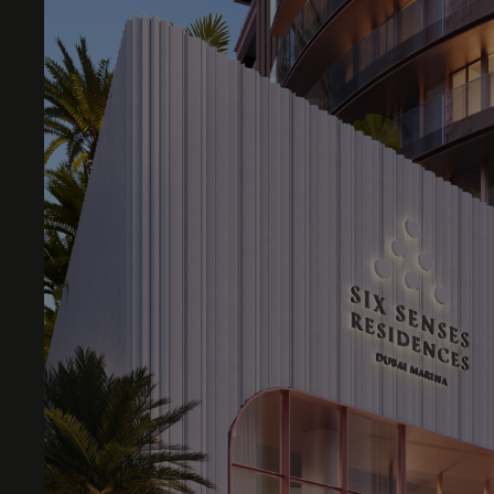
+31
Welke in
In welk 
Wat is u
Met wie 